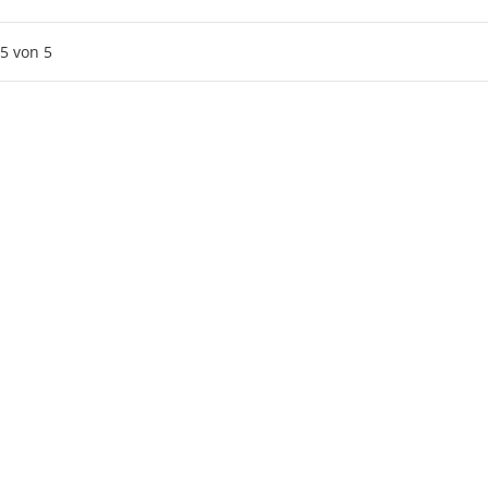
5
von
5
IDGE
Vorschau
arset zu BROTHER
0 (Trommel + Toner)
fort verfügbar
 Werktage
(DE - Ausland