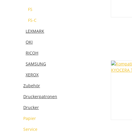
FS
FS-C
LEXMARK
OKI
RICOH
SAMSUNG
XEROX
Zubehör
Druckerpatronen
Drucker
Papier
Service