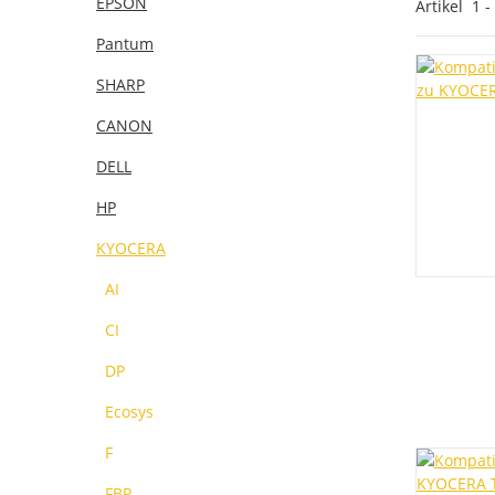
EPSON
Artikel
1
-
Pantum
SHARP
CANON
DELL
HP
KYOCERA
AI
CI
DP
Ecosys
F
FBP