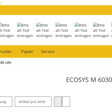
n
rucker
Papier
Service
30 cdn
ECOSYS M 6030
rung
Artikel pro Seite