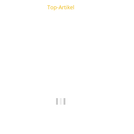
Top-Artikel
Top
Top
MASTER CARTRIDGE
MASTER CARTR
Vorschau
Kompatibel Toner zu BROTHER TN-2310
Kompatibel To
TN-2320, 2600 Seiten
M406S, Magent
29,50 €
*
32,50 €
*