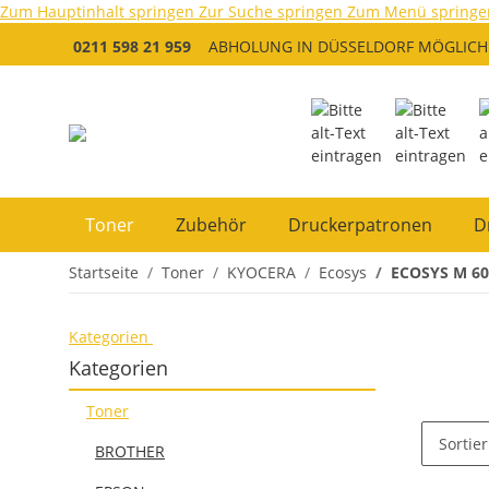
Zum Hauptinhalt springen
Zur Suche springen
Zum Menü springe
0211 598 21 959
ABHOLUNG IN DÜSSELDORF MÖGLICH
Toner
Zubehör
Druckerpatronen
D
Startseite
Toner
KYOCERA
Ecosys
ECOSYS M 60
Kategorien
Kategorien
Toner
Sortie
BROTHER