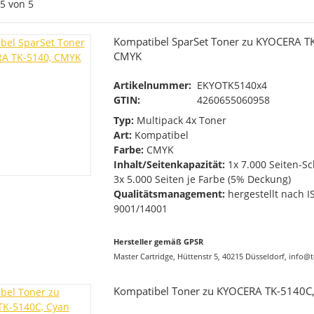
5
von
5
Kompatibel SparSet Toner zu KYOCERA T
CMYK
Artikelnummer:
EKYOTK5140x4
GTIN:
4260655060958
Typ:
Multipack 4x Toner
Art:
Kompatibel
Farbe:
CMYK
Inhalt/Seitenkapazität:
1x 7.000 Seiten-S
3x 5.000 Seiten je Farbe (5% Deckung)
Qualitätsmanagement:
hergestellt nach I
9001/14001
Hersteller gemäß GPSR
Master Cartridge, Hüttenstr 5, 40215 Düsseldorf, info@
Kompatibel Toner zu KYOCERA TK-5140C