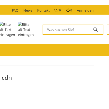
FAQ
News
Kontakt
Anmelden
0
0
 cdn