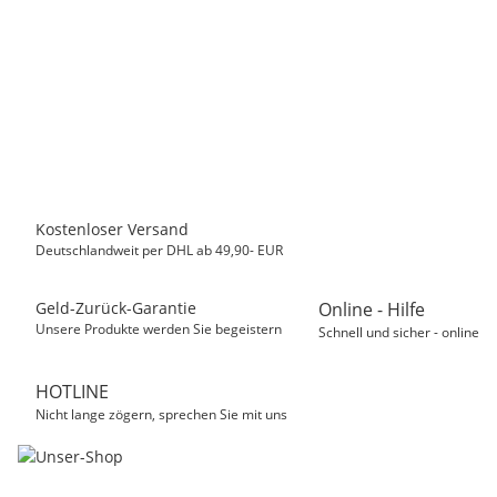
MASTER CARTRIDGE
Kompatibel Toner zu HP CF280X 80X, Schwarz
39,50 €
*
Sofort verfügbar
Kostenloser Versand
Deutschlandweit per DHL ab 49,90- EUR
Geld-Zurück-Garantie
Online - Hilfe
Unsere Produkte werden Sie begeistern
Schnell und sicher - online
HOTLINE
Nicht lange zögern, sprechen Sie mit uns