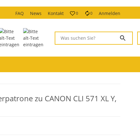
FAQ
News
Kontakt
Anmelden
0
0
rpatrone zu CANON CLI 571 XL Y,