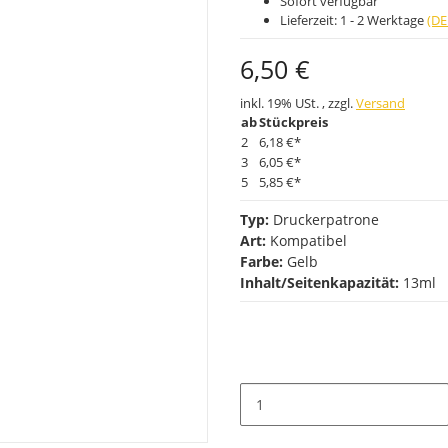
Sofort verfügbar
Lieferzeit:
1 - 2 Werktage
(DE
6,50 €
inkl. 19% USt. , zzgl.
Versand
ab
Stückpreis
2
6,18 €
*
3
6,05 €
*
5
5,85 €
*
Typ:
Druckerpatrone
Art:
Kompatibel
Farbe:
Gelb
Inhalt/Seitenkapazität:
13ml