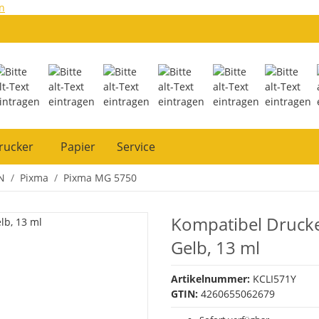
n
rucker
Papier
Service
N
Pixma
Pixma MG 5750
Kompatibel Drucke
Gelb, 13 ml
Artikelnummer:
KCLI571Y
GTIN:
4260655062679