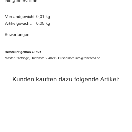
info@tonervoll.de
Produkteigenschaft
Wert
Versandgewicht:
0,01 kg
Artikelgewicht:
0,05
kg
Bewertungen
Hersteller gemäß GPSR
Master Cartridge, Hüttenstr 5, 40215 Düsseldorf, info@tonervoll.de
Kunden kauften dazu folgende Artikel: