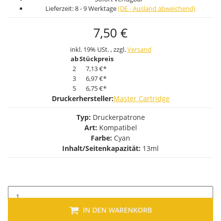
Lieferzeit:
8 - 9 Werktage
(DE - Ausland abweichend)
7,50 €
inkl. 19% USt. , zzgl.
Versand
ab
Stückpreis
2
7,13 €
*
3
6,97 €
*
5
6,75 €
*
Druckerhersteller:
Master Cartridge
Typ:
Druckerpatrone
Art:
Kompatibel
Farbe:
Cyan
Inhalt/Seitenkapazität:
13ml
IN DEN WARENKORB