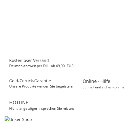
MASTER CARTRIDGE
Kompatibel Druckerpatrone zu CANON PGI 580XL XXL
PGBK, Schwarz, 28 ml
8,50 €
*
Sofort verfügbar
Kostenloser Versand
Deutschlandweit per DHL ab 49,90- EUR
Geld-Zurück-Garantie
Online - Hilfe
Unsere Produkte werden Sie begeistern
Schnell und sicher - online
HOTLINE
Nicht lange zögern, sprechen Sie mit uns