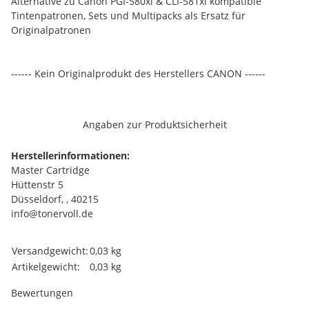
Alternative zu Canon PGI-580xl & CLI-581xl kompatible
Tintenpatronen, Sets und Multipacks als Ersatz für
Originalpatronen
------ Kein Originalprodukt des Herstellers CANON ------
Angaben zur Produktsicherheit
Herstellerinformationen:
Master Cartridge
Hüttenstr 5
Düsseldorf, , 40215
info@tonervoll.de
Produkteigenschaft
Wert
Versandgewicht:
0,03 kg
Artikelgewicht:
0,03
kg
Bewertungen