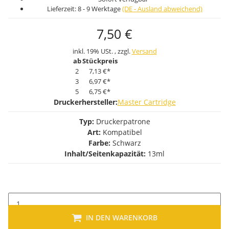
Lieferzeit:
8 - 9 Werktage
(DE - Ausland abweichend)
7,50 €
inkl. 19% USt. , zzgl.
Versand
ab
Stückpreis
2
7,13 €
*
3
6,97 €
*
5
6,75 €
*
Druckerhersteller:
Master Cartridge
Typ:
Druckerpatrone
Art:
Kompatibel
Farbe:
Schwarz
Inhalt/Seitenkapazität:
13ml
IN DEN WARENKORB