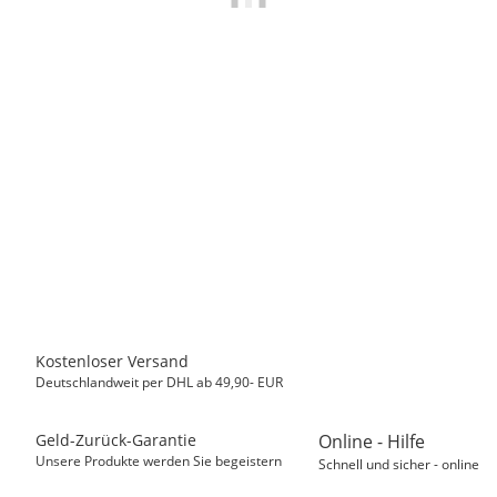
MASTER CARTRIDGE
Kompatibel Druckerpatrone zu CANON CLI 581 XL XXL M
2104C001, Magenta, 13 ml
7,50 €
*
Sofort verfügbar
Kostenloser Versand
Deutschlandweit per DHL ab 49,90- EUR
Geld-Zurück-Garantie
Online - Hilfe
Unsere Produkte werden Sie begeistern
Schnell und sicher - online