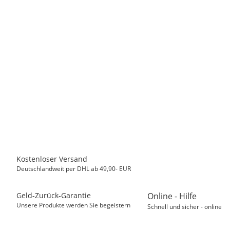
CANON
Original Druckerpatrone CANON CL-586 Color OVP
27,50 €
*
Sofort verfügbar
Kostenloser Versand
Deutschlandweit per DHL ab 49,90- EUR
Geld-Zurück-Garantie
Online - Hilfe
Unsere Produkte werden Sie begeistern
Schnell und sicher - online