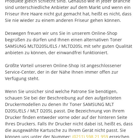
Produkte gleich schlecht sind. Genauso wie in jeder Branche
sind unterschiedliche Anbieter auf dem Markt und wenn ein
Friseur Ihre Haare nicht gut gemacht hat, heißt es nicht, dass
Sie nie wieder zu einem anderen Friseur gehen können.
Deswegen freuen wir uns Sie in unserem Online-Shop
begrüßen zu dürfen und Ihnen einen alternativen Toner
SAMSUNG MLTD205L/ELS / MLTD205L mit sehr guten Qualität
anbieten zu können, der einwandfrei funktioniert.
Größte Vorteil unseren Online-Shop ist angeschlossener
Service-Center, der in der Nähe Ihnen immer offen zur
Verfügung steht.
Wenn Sie unsicher sind welche Patrone Sie benötigen,
schauen Sie bei der Beschreibung auf den aufgelisteten
Druckermodellen zu denen Ihr Toner SAMSUNG MLT
D205L/ELS / MLT D205L passt. Die Bezeichnung von Ihrem
Drucker finden entweder vorne oder auf der hinteren Seite
Ihres Druckers. Falls Ihr Drucker nicht dabei ist, heißt es, dass
die ausgewählte Kartusche zu Ihrem Gerät nicht passt. Sie
können uns unter der Nummer:
(0211) 598 21 959
erreichen