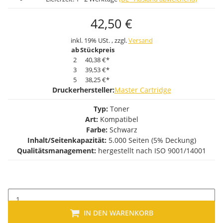
42,50 €
inkl. 19% USt. , zzgl.
Versand
ab
Stückpreis
2
40,38 €
*
3
39,53 €
*
5
38,25 €
*
Druckerhersteller:
Master Cartridge
Typ:
Toner
Art:
Kompatibel
Farbe:
Schwarz
Inhalt/Seitenkapazität:
5.000 Seiten (5% Deckung)
Qualitätsmanagement:
hergestellt nach ISO 9001/14001
IN DEN WARENKORB