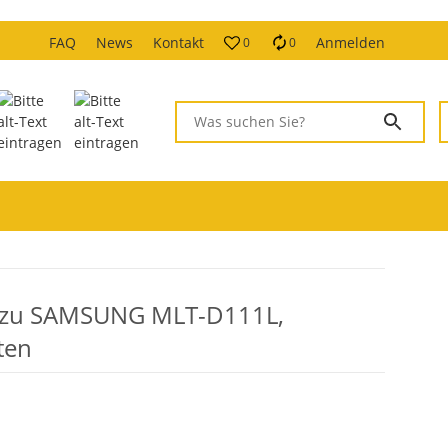
FAQ
News
Kontakt
Anmelden
0
0
 zu SAMSUNG MLT-D111L,
ten