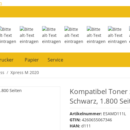
n
rucker
Papier
Service
ss
Xpress M 2020
Kompatibel Toner
Schwarz, 1.800 Sei
Artikelnummer:
ESAMD111L
GTIN:
4260655067346
HAN:
d111