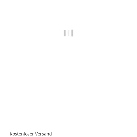
MASTER CARTRIDGE
Kompatibel Toner zu SAMSUNG MLT-D111L, Schwarz,
1.800 Seiten
29,50 €
*
Sofort verfügbar
Kostenloser Versand