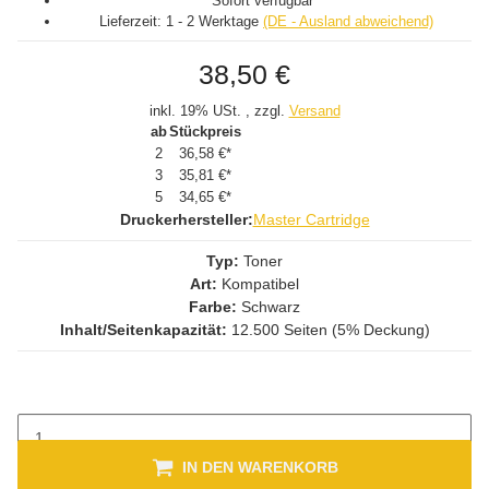
Sofort verfügbar
Lieferzeit:
1 - 2 Werktage
(DE - Ausland abweichend)
38,50 €
inkl. 19% USt. , zzgl.
Versand
ab
Stückpreis
2
36,58 €
*
3
35,81 €
*
5
34,65 €
*
Druckerhersteller:
Master Cartridge
Typ:
Toner
Art:
Kompatibel
Farbe:
Schwarz
Inhalt/Seitenkapazität:
12.500 Seiten (5% Deckung)
IN DEN WARENKORB