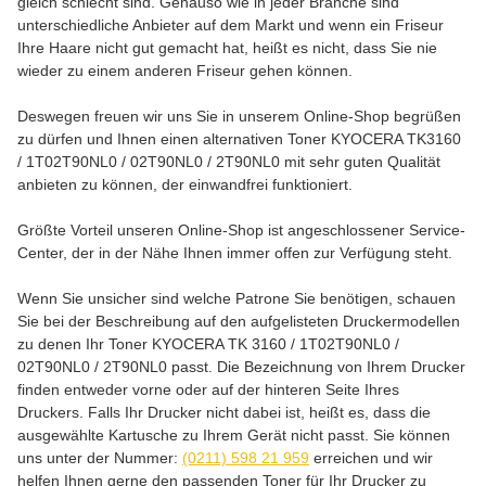
gleich schlecht sind. Genauso wie in jeder Branche sind
unterschiedliche Anbieter auf dem Markt und wenn ein Friseur
Ihre Haare nicht gut gemacht hat, heißt es nicht, dass Sie nie
wieder zu einem anderen Friseur gehen können.
Deswegen freuen wir uns Sie in unserem Online-Shop begrüßen
zu dürfen und Ihnen einen alternativen Toner KYOCERA TK3160
/ 1T02T90NL0 / 02T90NL0 / 2T90NL0 mit sehr guten Qualität
anbieten zu können, der einwandfrei funktioniert.
Größte Vorteil unseren Online-Shop ist angeschlossener Service-
Center, der in der Nähe Ihnen immer offen zur Verfügung steht.
Wenn Sie unsicher sind welche Patrone Sie benötigen, schauen
Sie bei der Beschreibung auf den aufgelisteten Druckermodellen
zu denen Ihr Toner KYOCERA TK 3160 / 1T02T90NL0 /
02T90NL0 / 2T90NL0 passt. Die Bezeichnung von Ihrem Drucker
finden entweder vorne oder auf der hinteren Seite Ihres
Druckers. Falls Ihr Drucker nicht dabei ist, heißt es, dass die
ausgewählte Kartusche zu Ihrem Gerät nicht passt. Sie können
uns unter der Nummer:
(0211) 598 21 959
erreichen und wir
helfen Ihnen gerne den passenden Toner für Ihr Drucker zu