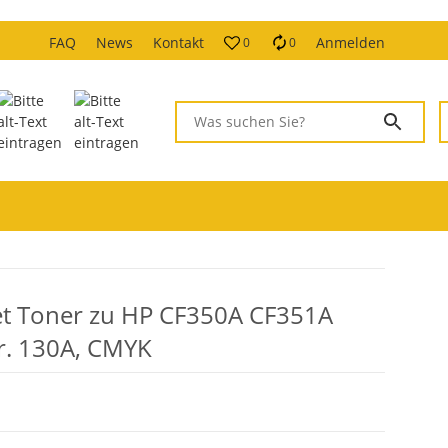
FAQ
News
Kontakt
Anmelden
0
0
et Toner zu HP CF350A CF351A
r. 130A, CMYK