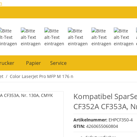
n
rucker
Papier
Service
et
Color LaserJet Pro MFP M 176 n
Kompatibel SparS
CF352A CF353A, N
Artikelnummer:
EHPCF350-4
GTIN:
4260655060804