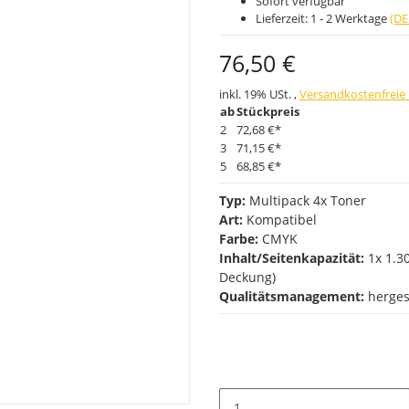
Sofort verfügbar
Lieferzeit:
1 - 2 Werktage
(DE
76,50 €
inkl. 19% USt. ,
Versandkostenfreie 
ab
Stückpreis
2
72,68 €
*
3
71,15 €
*
5
68,85 €
*
Typ:
Multipack 4x Toner
Art:
Kompatibel
Farbe:
CMYK
Inhalt/Seitenkapazität:
1x 1.30
Deckung)
Qualitätsmanagement:
herges