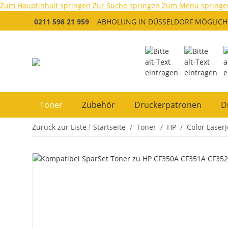
Zum Hauptinhalt springen
Zur Suche springen
Zum Menü springe
0211 598 21 959
ABHOLUNG IN DÜSSELDORF MÖGLICH
Toner
Zubehör
Druckerpatronen
D
Zurück zur Liste
Startseite
Toner
HP
Color LaserJ