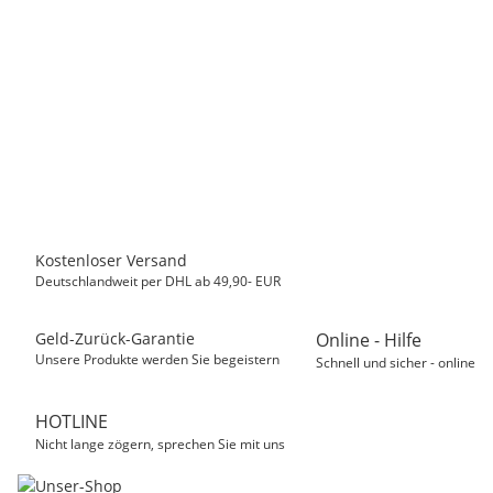
MASTER CARTRIDGE
Kompatibel Druckerpatrone zu HP 950XL CN045AE,
Schwarz
22,50 €
*
Sofort verfügbar
Kostenloser Versand
Deutschlandweit per DHL ab 49,90- EUR
Geld-Zurück-Garantie
Online - Hilfe
Unsere Produkte werden Sie begeistern
Schnell und sicher - online
HOTLINE
Nicht lange zögern, sprechen Sie mit uns