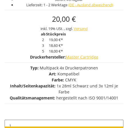
Lieferzeit:
1 - 2 Werktage
(DE - Ausland abweichend)
20,00 €
inkl. 19% USt. , zzgl.
Versand
ab
Stückpreis
2
19,00 €
*
3
18,60 €
*
5
18,00 €
*
Druckerhersteller:
Master Cartridge
Typ:
Multipack 4x Druckerpatronen
Art:
Kompatibel
Farbe:
CMYK
Inhalt/Seitenkapazität:
1x 28ml Schwarz und 3x 12ml je
Farbe
Qualitätsmanagement:
hergestellt nach ISO 9001/14001