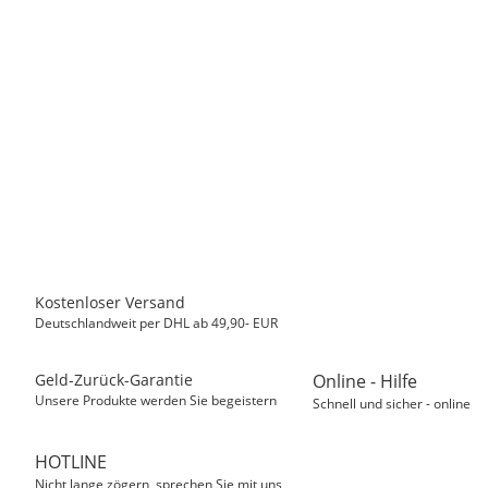
MASTER CARTRIDGE
Kompatibel Druckerpatrone zu HP 950XL CN045AE,
Schwarz
22,50 €
*
Sofort verfügbar
Kostenloser Versand
Deutschlandweit per DHL ab 49,90- EUR
Geld-Zurück-Garantie
Online - Hilfe
Unsere Produkte werden Sie begeistern
Schnell und sicher - online
HOTLINE
Nicht lange zögern, sprechen Sie mit uns