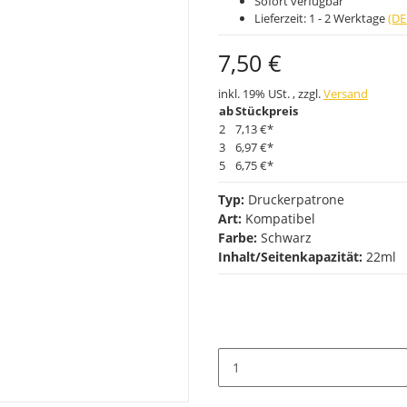
Sofort verfügbar
Lieferzeit:
1 - 2 Werktage
(DE
7,50 €
inkl. 19% USt. , zzgl.
Versand
ab
Stückpreis
2
7,13 €
*
3
6,97 €
*
5
6,75 €
*
Typ:
Druckerpatrone
Art:
Kompatibel
Farbe:
Schwarz
Inhalt/Seitenkapazität:
22ml