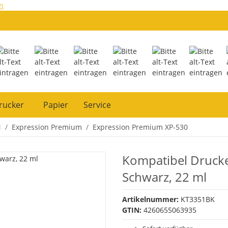
n
rucker
Papier
Service
N
Expression Premium
Expression Premium XP-530
Kompatibel Druck
Schwarz, 22 ml
Artikelnummer:
KT3351BK
GTIN:
4260655063935