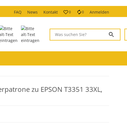
FAQ
News
Kontakt
Anmelden
0
0
erpatrone zu EPSON T3351 33XL,