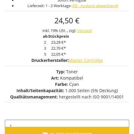
Sofort verfügbar
Lieferzeit:
1 - 2 Werktage
(DE - Ausland abweichend)
24,50 €
inkl. 19% USt. , zzgl.
Versand
ab
Stückpreis
2
23,28 €
*
3
22,79 €
*
5
22,05 €
*
Druckerhersteller:
Master Cartridge
Typ:
Toner
Art:
Kompatibel
Farbe:
Cyan
Inhalt/Seitenkapazität:
1.000 Seiten (5% Deckung)
Qualitätsmanagement:
hergestellt nach ISO 9001/14001