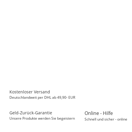
MASTER CARTRIDGE
Kompatibel Druckerpatrone zu CANON CLI 526 BK
4540B001, Schwarz, 11 ml
5,00 €
*
Sofort verfügbar
Kostenloser Versand
Deutschlandweit per DHL ab 49,90- EUR
Geld-Zurück-Garantie
Online - Hilfe
Unsere Produkte werden Sie begeistern
Schnell und sicher - online