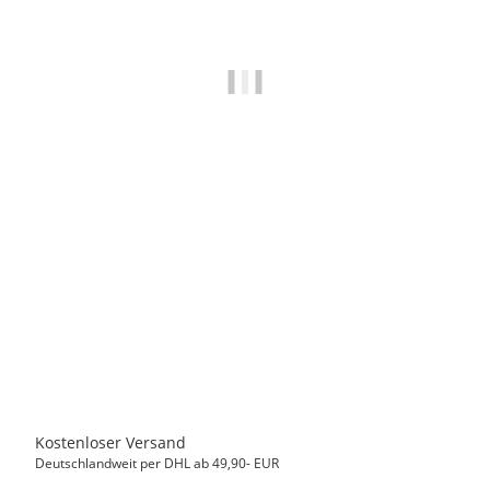
MASTER CARTRIDGE
Kompatibel Druckerpatrone zu CANON CLI8 BK, Schwarz,
14 ml
6,00 €
*
Sofort verfügbar
Kostenloser Versand
Deutschlandweit per DHL ab 49,90- EUR