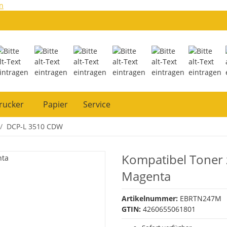
n
rucker
Papier
Service
DCP-L 3510 CDW
Kompatibel Toner
Magenta
Artikelnummer:
EBRTN247M
GTIN:
4260655061801