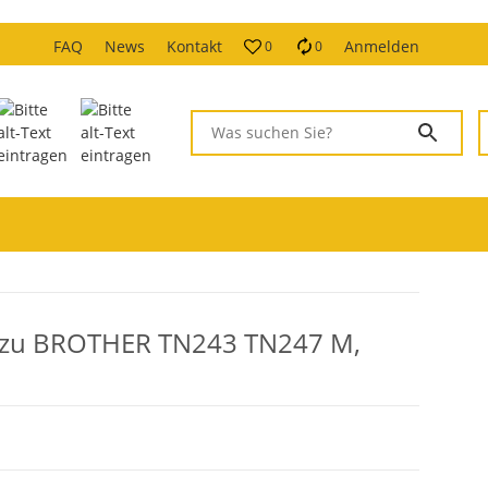
FAQ
News
Kontakt
Anmelden
0
0
 zu BROTHER TN243 TN247 M,