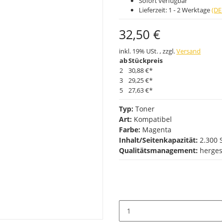
Sofort verfügbar
Lieferzeit:
1 - 2 Werktage
(DE
32,50 €
inkl. 19% USt. , zzgl.
Versand
ab
Stückpreis
2
30,88 €
*
3
29,25 €
*
5
27,63 €
*
Typ:
Toner
Art:
Kompatibel
Farbe:
Magenta
Inhalt/Seitenkapazität:
2.300 
Qualitätsmanagement:
herges