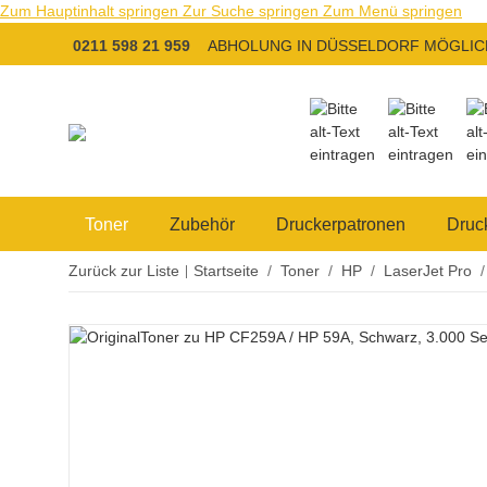
Zum Hauptinhalt springen
Zur Suche springen
Zum Menü springen
0211 598 21 959
ABHOLUNG IN DÜSSELDORF MÖGLIC
Toner
Zubehör
Druckerpatronen
Druc
Zurück zur Liste
Startseite
Toner
HP
LaserJet Pro