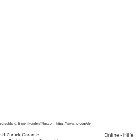
eutschland, firmen.kunden@hp.com, https://www.hp.com/de
ld-Zurück-Garantie
Online - Hilfe