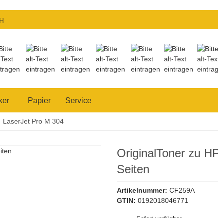
H
ker
Papier
Service
LaserJet Pro M 304
OriginalToner zu H
Seiten
Artikelnummer:
CF259A
GTIN:
0192018046771