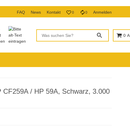
FAQ
News
Kontakt
Anmelden
0
0
0
A
P CF259A / HP 59A, Schwarz, 3.000