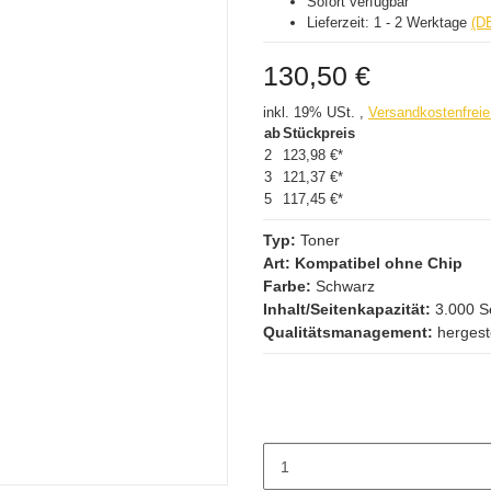
Sofort verfügbar
Lieferzeit:
1 - 2 Werktage
(D
130,50 €
inkl. 19% USt. ,
Versandkostenfreie
ab
Stückpreis
2
123,98 €
*
3
121,37 €
*
5
117,45 €
*
Typ:
Toner
Art: Kompatibel ohne Chip
Farbe:
Schwarz
Inhalt/Seitenkapazität:
3.000 S
Qualitätsmanagement:
hergest