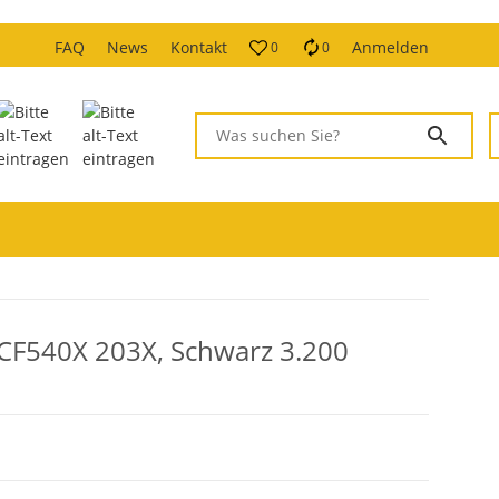
FAQ
News
Kontakt
Anmelden
0
0
 CF540X 203X, Schwarz 3.200