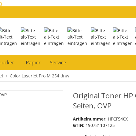
n
rucker
Papier
Service
et
Color LaserJet Pro M 254 dnw
Original Toner HP
Seiten, OVP
Artikelnummer:
HPCF540X
GTIN:
190781107125