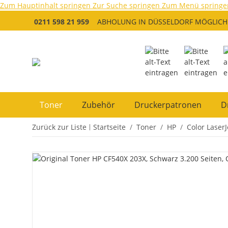
Zum Hauptinhalt springen
Zur Suche springen
Zum Menü springe
0211 598 21 959
ABHOLUNG IN DÜSSELDORF MÖGLICH
Toner
Zubehör
Druckerpatronen
D
Zurück zur Liste
Startseite
Toner
HP
Color LaserJ