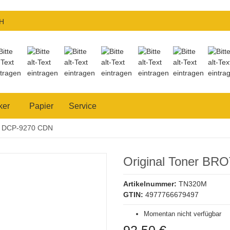
H
ker
Papier
Service
DCP-9270 CDN
Original Toner BR
Artikelnummer:
TN320M
GTIN:
4977766679497
Momentan nicht verfügbar