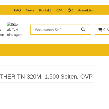
FAQ
News
Kontakt
Anmelden
0
0
0
A
OTHER TN-320M, 1.500 Seiten, OVP