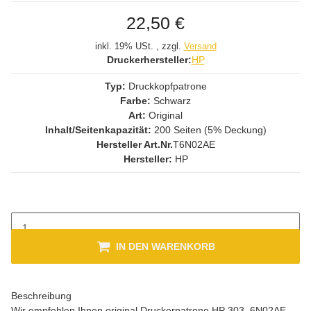
22,50 €
inkl. 19% USt. , zzgl.
Versand
Druckerhersteller:
HP
Typ:
Druckkopfpatrone
Farbe:
Schwarz
Art:
Original
Inhalt/Seitenkapazität:
200 Seiten (5% Deckung)
Hersteller Art.Nr.
T6N02AE
Hersteller:
HP
IN DEN WARENKORB
Beschreibung
Wir empfehlen Ihnen original Druckerpatrone HP 303, 6N02AE,