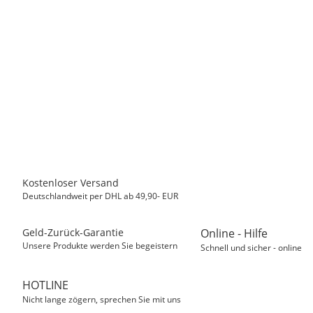
EPSON
Original Druckerpatrone EPSON T0791, BK OVP
16,50 €
*
Momentan nicht verfügbar
Kostenloser Versand
Deutschlandweit per DHL ab 49,90- EUR
Geld-Zurück-Garantie
Online - Hilfe
Unsere Produkte werden Sie begeistern
Schnell und sicher - online
HOTLINE
Nicht lange zögern, sprechen Sie mit uns