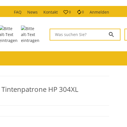
FAQ
News
Kontakt
Anmelden
0
0
r Tintenpatrone HP 304XL