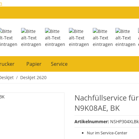
n
rucker
Papier
Service
DeskJet
DeskJet 2620
Nachfüllservice fü
N9K08AE, BK
Artikelnummer:
NSHP304XLBk
Nur im Service-Center