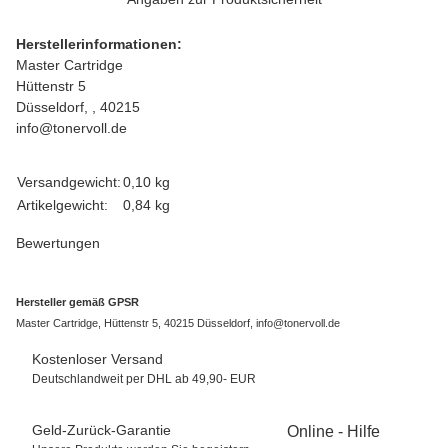
Herstellerinformationen:
Master Cartridge
Hüttenstr 5
Düsseldorf, , 40215
info@tonervoll.de
Produkteigenschaft
Wert
Versandgewicht:
0,10 kg
Artikelgewicht:
0,84
kg
Bewertungen
Hersteller gemäß GPSR
Master Cartridge, Hüttenstr 5, 40215 Düsseldorf, info@tonervoll.de
Kostenloser Versand
Deutschlandweit per DHL ab 49,90- EUR
Geld-Zurück-Garantie
Online - Hilfe