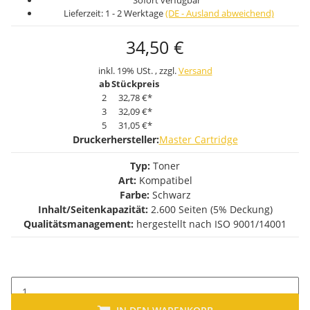
Sofort verfügbar
Lieferzeit:
1 - 2 Werktage
(DE - Ausland abweichend)
34,50 €
inkl. 19% USt. , zzgl.
Versand
ab
Stückpreis
2
32,78 €
*
3
32,09 €
*
5
31,05 €
*
Druckerhersteller:
Master Cartridge
Typ:
Toner
Art:
Kompatibel
Farbe:
Schwarz
Inhalt/Seitenkapazität:
2.600 Seiten (5% Deckung)
Qualitätsmanagement:
hergestellt nach ISO 9001/14001