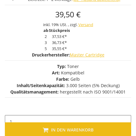
39,50 €
inkl. 19% USt. , zzgl.
Versand
ab
Stückpreis
2
37,53 €
*
3
36,73 €
*
5
35,55 €
*
Druckerhersteller:
Master Cartridge
Typ:
Toner
Art:
Kompatibel
Farbe:
Gelb
Inhalt/Seitenkapazität:
3.000 Seiten (5% Deckung)
Qualitätsmanagement:
hergestellt nach ISO 9001/14001
IN DEN WARENKORB