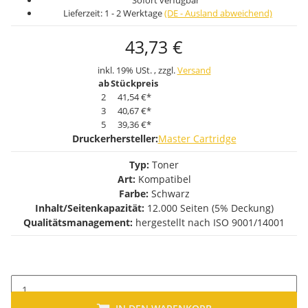
Sofort verfügbar
Lieferzeit:
1 - 2 Werktage
(DE - Ausland abweichend)
43,73 €
inkl. 19% USt. , zzgl.
Versand
ab
Stückpreis
2
41,54 €
*
3
40,67 €
*
5
39,36 €
*
Druckerhersteller:
Master Cartridge
Typ:
Toner
Art:
Kompatibel
Farbe:
Schwarz
Inhalt/Seitenkapazität:
12.000 Seiten (5% Deckung)
Qualitätsmanagement:
hergestellt nach ISO 9001/14001