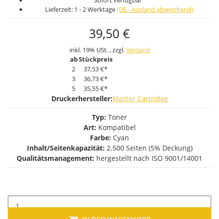
Sofort verfügbar
Lieferzeit:
1 - 2 Werktage
(DE - Ausland abweichend)
39,50 €
inkl. 19% USt. , zzgl.
Versand
ab
Stückpreis
2
37,53 €
*
3
36,73 €
*
5
35,55 €
*
Druckerhersteller:
Master Cartridge
Typ:
Toner
Art:
Kompatibel
Farbe:
Cyan
Inhalt/Seitenkapazität:
2.500 Seiten (5% Deckung)
Qualitätsmanagement:
hergestellt nach ISO 9001/14001