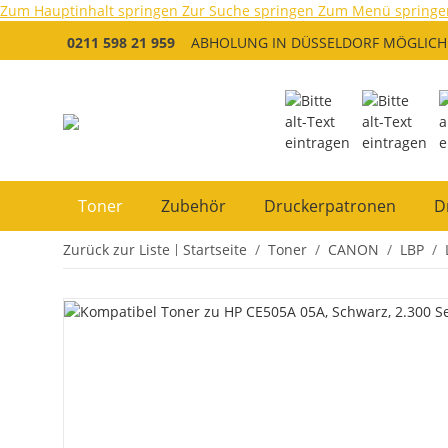
Zum Hauptinhalt springen
Zur Suche springen
Zum Menü springe
0211 598 21 959
ABHOLUNG IN DÜSSELDORF MÖGLICH
Toner
Zubehör
Druckerpatronen
D
Zurück zur Liste
Startseite
Toner
CANON
LBP