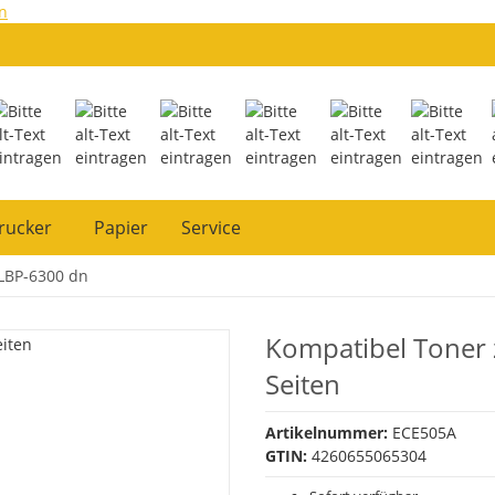
n
rucker
Papier
Service
LBP-6300 dn
Kompatibel Toner 
Seiten
Artikelnummer:
ECE505A
GTIN:
4260655065304