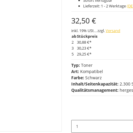
Sofort verfügbar
Lieferzeit:
1 - 2 Werktage
(DE
32,50 €
inkl. 19% USt. , zzgl.
Versand
ab
Stückpreis
2
30,88 €
*
3
30,23 €
*
5
29,25 €
*
Typ:
Toner
Art:
Kompatibel
Farbe:
Schwarz
Inhalt/Seitenkapazität:
2.300 
Qualitätsmanagement:
herges