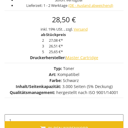
Sofort verfügbar
Lieferzeit:
1 - 2 Werktage
(DE - Ausland abweichend)
28,50 €
inkl. 19% USt. , zzgl.
Versand
ab
Stückpreis
2
27,08 €
*
3
26,51 €
*
5
25,65 €
*
Druckerhersteller:
Master Cartridge
Typ:
Toner
Art:
Kompatibel
Farbe:
Schwarz
Inhalt/Seitenkapazität:
3.000 Seiten (5% Deckung)
Qualitätsmanagement:
hergestellt nach ISO 9001/14001