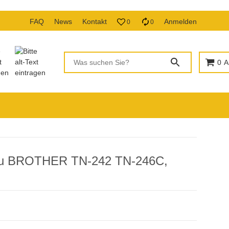
FAQ
News
Kontakt
Anmelden
0
0
0
A
 zu BROTHER TN-242 TN-246C,