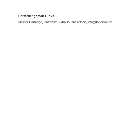
Hersteller gemäß GPSR
Master Cartridge, Hüttenstr 5, 40215 Düsseldorf, info@tonervoll.de