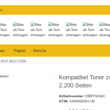
H
ker
Papier
Service
DCP-9022 CDW
Kompatibel Toner
2.200 Seiten
Artikelnummer:
EBRTN246C
GTIN:
4260655061740