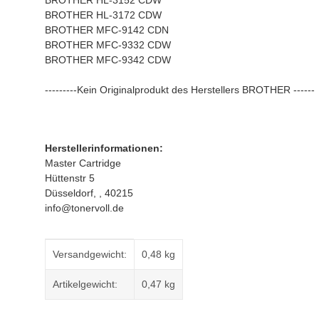
BROTHER HL-3152 CDW
BROTHER HL-3172 CDW
BROTHER MFC-9142 CDN
BROTHER MFC-9332 CDW
BROTHER MFC-9342 CDW
---------Kein Originalprodukt des Herstellers BROTHER ------
Herstellerinformationen:
Master Cartridge
Hüttenstr 5
Düsseldorf, , 40215
info@tonervoll.de
Produkteigenschaft
Wert
Versandgewicht:
0,48 kg
Artikelgewicht:
0,47
kg