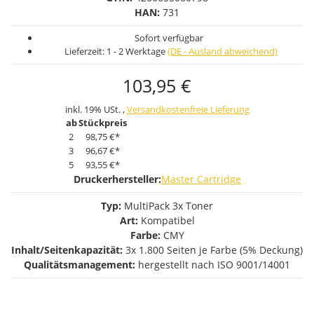
HAN:
731
Sofort verfügbar
Lieferzeit:
1 - 2 Werktage
(DE - Ausland abweichend)
103,95 €
inkl. 19% USt. ,
Versandkostenfreie Lieferung
ab
Stückpreis
2
98,75 €
*
3
96,67 €
*
5
93,55 €
*
Druckerhersteller:
Master Cartridge
Typ:
MultiPack 3x Toner
Art:
Kompatibel
Farbe:
CMY
Inhalt/Seitenkapazität:
3x 1.800 Seiten je Farbe (5% Deckung)
Qualitätsmanagement:
hergestellt nach ISO 9001/14001