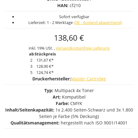
HAN:
cf210
Sofort verfügbar
Lieferzeit:
1 - 2 Werktage
(DE - Ausland abweichend)
138,60 €
inkl. 19% USt. ,
Versandkostenfreie Lieferung
ab
Stückpreis
2
131,67 €
*
3
128,90 €
*
5
124,74 €
*
Druckerhersteller:
Master Cartridge
Typ:
Multipack 4x Toner
Art:
Kompatibel
Farbe:
CMYK
Inhalt/Seitenkapazität:
1x 2.400 Seiten-Schwarz und 3x 1.800
Seiten je Farbe (5% Deckung)
Qualitätsmanagement:
hergestellt nach ISO 9001/14001