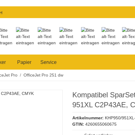
H
ker
Papier
Service
iceJet Pro
OfficeJet Pro 251 dw
Kompatibel SparSe
951XL C2P43AE, 
Artikelnummer:
KHP950/951XL
GTIN:
4260655060675