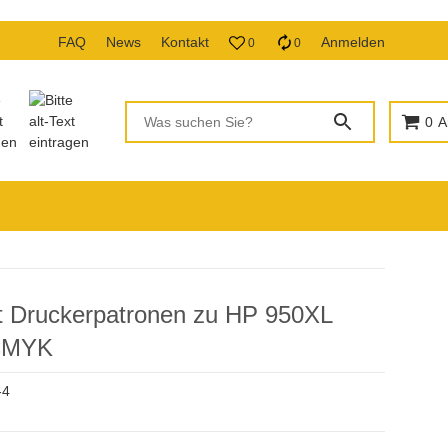
FAQ
News
Kontakt
Anmelden
0
0
0
A
t Druckerpatronen zu HP 950XL
CMYK
-4