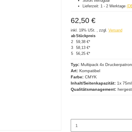
Sofort verfügbar
Lieferzeit:
1 - 2 Werktage
(D
62,50 €
inkl. 19% USt. , zzgl.
Versand
ab
Stückpreis
2
59,38 €
*
3
58,13 €
*
5
56,25 €
*
Typ:
Multipack 4x Druckerpatro
Art:
Kompatibel
Farbe:
CMYK
Inhalt/Seitenkapazität:
1x 75ml
Qualitätsmanagement:
hergest