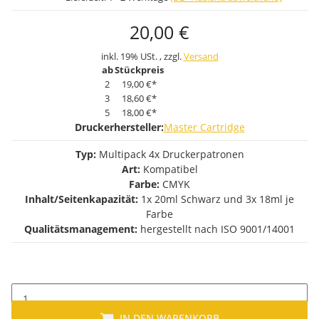
20,00 €
inkl. 19% USt. , zzgl.
Versand
ab
Stückpreis
2
19,00 €
*
3
18,60 €
*
5
18,00 €
*
Druckerhersteller:
Master Cartridge
Typ:
Multipack 4x Druckerpatronen
Art:
Kompatibel
Farbe:
CMYK
Inhalt/Seitenkapazität:
1x 20ml Schwarz und 3x 18ml je
Farbe
Qualitätsmanagement:
hergestellt nach ISO 9001/14001
IN DEN WARENKORB