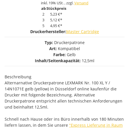
inkl. 19% USt. , zzgl.
Versand
ab
Stückpreis
2
5,23 €
*
3
5,12 €
*
5
4,95 €
*
Druckerhersteller:
Master Cartridge
Typ:
Druckerpatrone
Art:
Kompatibel
Farbe:
Gelb
Inhalt/Seitenkapazität:
12,5ml
Beschreibung
Alternarnative Druckerpatrone LEXMARK Nr. 100 XL Y /
14N1071E gelb (yellow) in Düsseldorf online kaufenfür die
Drucker mit folgende Bezeichnung. Alternative
Druckerpatrone entspricht allen technischen Anforderungen
und beinhaltet 12,5ml.
Schnell nach Hause oder ins Büro innerhalb von 180 Minuten
liefern lassen, in dem Sie unsere
"Express Lieferung in Raum