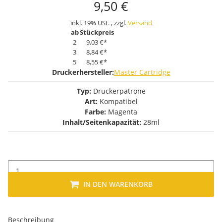
9,50 €
inkl. 19% USt. , zzgl.
Versand
ab
Stückpreis
2
9,03 €
*
3
8,84 €
*
5
8,55 €
*
Druckerhersteller:
Master Cartridge
Typ:
Druckerpatrone
Art:
Kompatibel
Farbe:
Magenta
Inhalt/Seitenkapazität:
28ml
IN DEN WARENKORB
Beschreibung