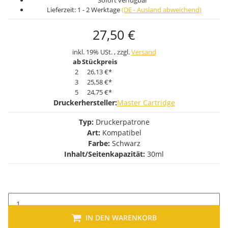
Sofort verfügbar
Lieferzeit:
1 - 2 Werktage
(DE - Ausland abweichend)
27,50 €
inkl. 19% USt. , zzgl.
Versand
ab
Stückpreis
2
26,13 €
*
3
25,58 €
*
5
24,75 €
*
Druckerhersteller:
Master Cartridge
Typ:
Druckerpatrone
Art:
Kompatibel
Farbe:
Schwarz
Inhalt/Seitenkapazität:
30ml
IN DEN WARENKORB