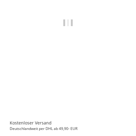
MASTER CARTRIDGE
Kompatibel Druckerpatrone zu EPSON T1811 18XL,
Schwarz, 14 ml
6,50 €
*
Sofort verfügbar
Kostenloser Versand
Deutschlandweit per DHL ab 49,90- EUR