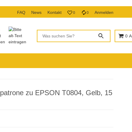
FAQ
News
Kontakt
Anmelden
0
0
0
A
rpatrone zu EPSON T0804, Gelb, 15