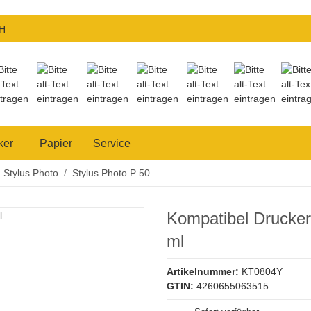
H
ker
Papier
Service
Stylus Photo
Stylus Photo P 50
Kompatibel Drucke
ml
Artikelnummer:
KT0804Y
GTIN:
4260655063515