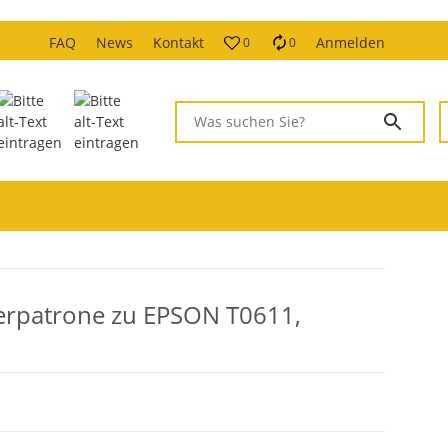
FAQ
News
Kontakt
Anmelden
0
0
erpatrone zu EPSON T0611,