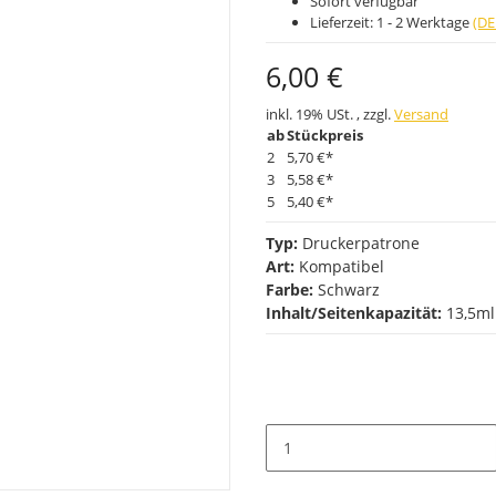
Sofort verfügbar
Lieferzeit:
1 - 2 Werktage
(DE
6,00 €
inkl. 19% USt. , zzgl.
Versand
ab
Stückpreis
2
5,70 €
*
3
5,58 €
*
5
5,40 €
*
Typ:
Druckerpatrone
Art:
Kompatibel
Farbe:
Schwarz
Inhalt/Seitenkapazität:
13,5ml