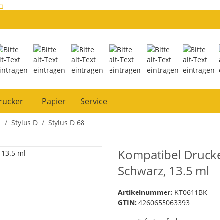
n
rucker
Papier
Service
N
Stylus D
Stylus D 68
Kompatibel Druck
Schwarz, 13.5 ml
Artikelnummer:
KT0611BK
GTIN:
4260655063393