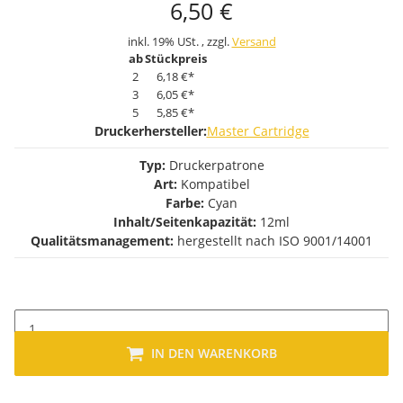
6,50 €
inkl. 19% USt. , zzgl.
Versand
ab
Stückpreis
2
6,18 €
*
3
6,05 €
*
5
5,85 €
*
Druckerhersteller:
Master Cartridge
Typ:
Druckerpatrone
Art:
Kompatibel
Farbe:
Cyan
Inhalt/Seitenkapazität:
12ml
Qualitätsmanagement:
hergestellt nach ISO 9001/14001
IN DEN WARENKORB