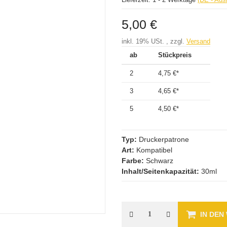
5,00 €
inkl. 19% USt. , zzgl.
Versand
ab
Stückpreis
2
4,75 €
*
3
4,65 €
*
5
4,50 €
*
Typ:
Druckerpatrone
Art:
Kompatibel
Farbe:
Schwarz
Inhalt/Seitenkapazität:
30ml
IN DE