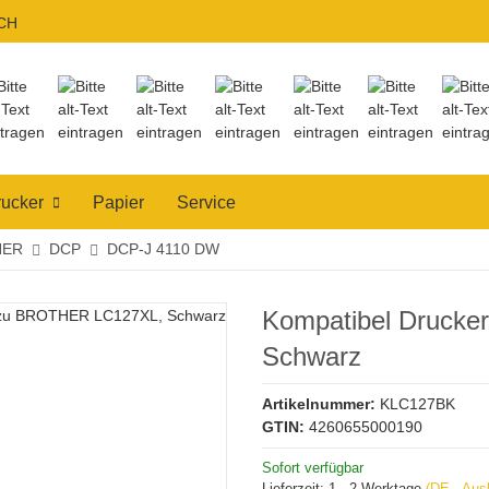
CH
ucker
Papier
Service
HER
DCP
DCP-J 4110 DW
Kompatibel Druck
Schwarz
Artikelnummer:
KLC127BK
GTIN:
4260655000190
Sofort verfügbar
Lieferzeit:
1 - 2 Werktage
(DE - Aus