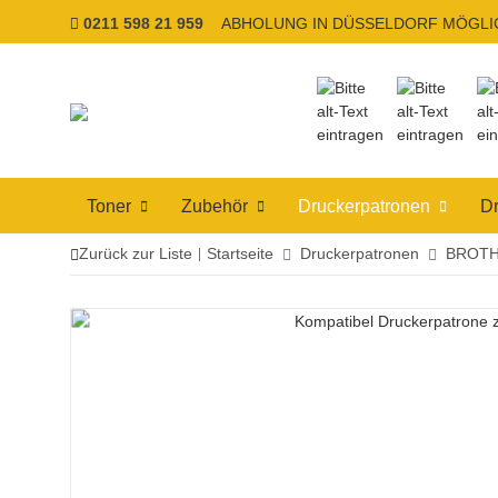
0211 598 21 959
ABHOLUNG IN DÜSSELDORF MÖGLI
Toner
Zubehör
Druckerpatronen
Dr
Zurück zur Liste
Startseite
Druckerpatronen
BROT