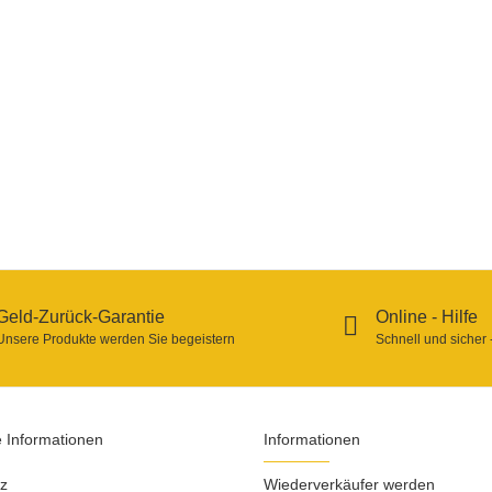
Geld-Zurück-Garantie
Online - Hilfe
Unsere Produkte werden Sie begeistern
Schnell und sicher 
e Informationen
Informationen
z
Wiederverkäufer werden