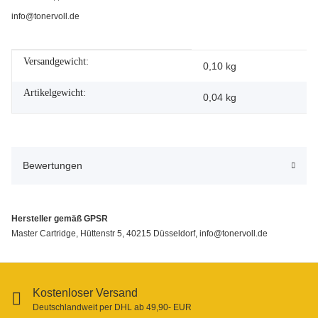
info@tonervoll.de
Versandgewicht:
Produkteigenschaft
Wert
0,10 kg
Artikelgewicht:
0,04
kg
Bewertungen
Hersteller gemäß GPSR
Master Cartridge, Hüttenstr 5, 40215 Düsseldorf, info@tonervoll.de
Kostenloser Versand
Deutschlandweit per DHL ab 49,90- EUR