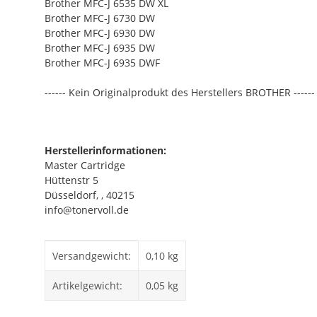
Brother MFC-J 6535 DW XL
Brother MFC-J 6730 DW
Brother MFC-J 6930 DW
Brother MFC-J 6935 DW
Brother MFC-J 6935 DWF
------ Kein Originalprodukt des Herstellers BROTHER ------
Herstellerinformationen:
Master Cartridge
Hüttenstr 5
Düsseldorf, , 40215
info@tonervoll.de
Produkteigenschaft
Wert
Versandgewicht:
0,10 kg
Artikelgewicht:
0,05
kg