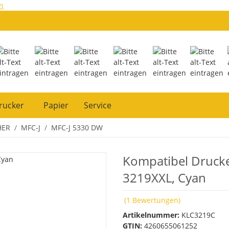
n
rucker
Papier
Service
HER
MFC-J
MFC-J 5330 DW
Kompatibel Druck
3219XXL, Cyan
(1 Bewertungen)
Artikelnummer:
KLC3219C
GTIN:
4260655061252