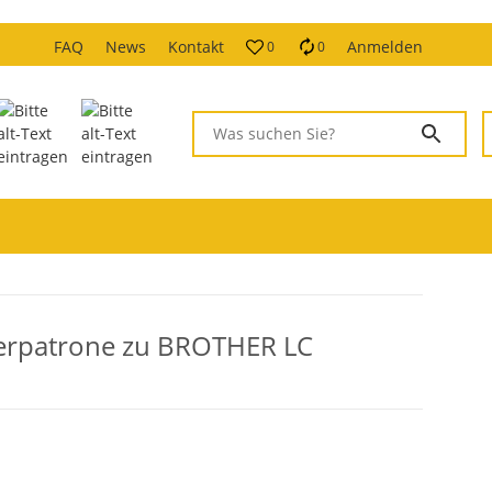
FAQ
News
Kontakt
Anmelden
0
0
erpatrone zu BROTHER LC