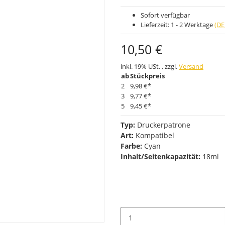
Sofort verfügbar
Lieferzeit:
1 - 2 Werktage
(DE
10,50 €
inkl. 19% USt. , zzgl.
Versand
ab
Stückpreis
2
9,98 €
*
3
9,77 €
*
5
9,45 €
*
Typ:
Druckerpatrone
Art:
Kompatibel
Farbe:
Cyan
Inhalt/Seitenkapazität:
18ml